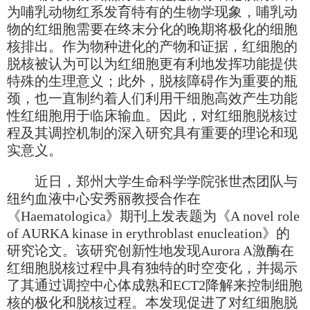
为哺乳动物红系发育特有的生物学现象，哺乳动
物的红细胞需要在终末分化的晚期将极化的细胞
核排出。作为物种进化的产物和证据，红细胞的
脱核被认为可以为红细胞更有利地发挥功能提供
特殊的生理意义；此外，脱核障碍作为重要的瓶
颈，也一直制约着人们利用干细胞高效产生功能
性红细胞用于临床输血。因此，对红细胞脱核过
程及其调控机制的深入研究具有重要的理论和现
实意义。
近日，郑州大学生命科学学院张世杰团队与
纽约血液中心安秀丽教授合作在
《Haematologica》期刊上发表题为《A novel role
of AURKA kinase in erythroblast enucleation》的
研究论文。该研究创新性地发现Aurora A激酶在
红细胞脱核过程中具有独特的时空变化，并揭示
了其通过调控中心体成熟和ECT2降解来控制细胞
核的极化和脱核过程。本发现促进了对红细胞脱