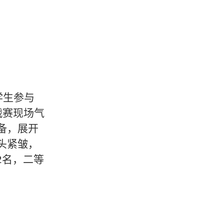
学生参与
战赛现场气
备，展开
头紧皱，
2名，二等