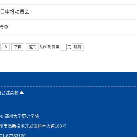
项目申报动员会
检查
5
下页
尾页
跳转
共80条
到第
页
省合建高校
©️ 郑州大学历史学院
州市高新技术开发区科学大道100号
1-67783160