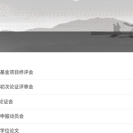
科基金项目终评会
目初次论证评审会
论证会
目申报动员会
士学位论文