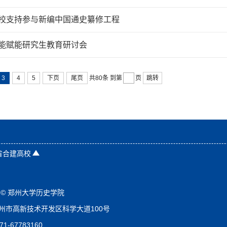
校支持参与新编中国通史纂修工程
能赋能研究生教育研讨会
3
4
5
下页
尾页
跳转
共80条
到第
页
省合建高校
©️ 郑州大学历史学院
州市高新技术开发区科学大道100号
1-67783160