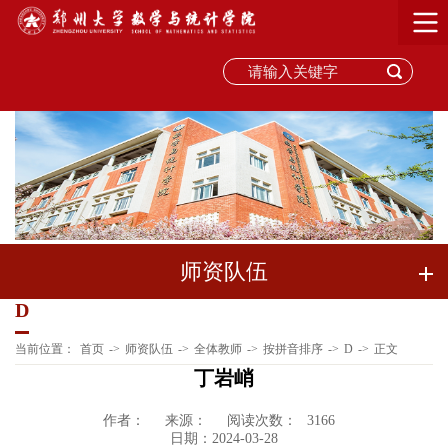
师资队伍
D
当前位置：
首页
->
师资队伍
->
全体教师
->
按拼音排序
->
D
->
正文
丁岩峭
作者：
来源：
阅读次数：
3166
日期：2024-03-28