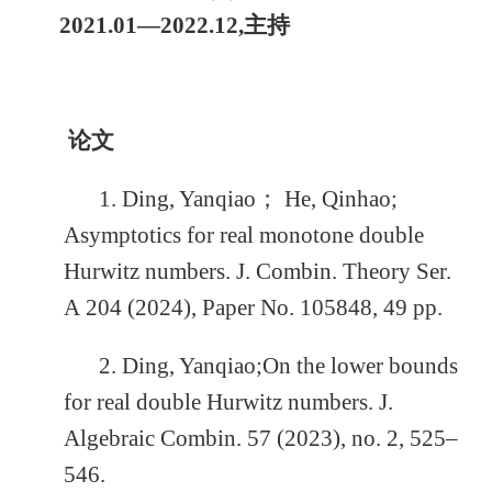
2021.01—2022.12,主持
论文
1.
Ding, Yanqiao
；
He, Qinhao
;
Asymptotics for real monotone double
Hurwitz numbers
.
J. Combin. Theory Ser.
A
204
(
2024
), Paper No. 105848, 49 pp.
2.
Ding, Yanqiao
;
On the lower bounds
for real double Hurwitz numbers
.
J.
Algebraic Combin.
57
(
2023
), no.
2
, 525–
546.