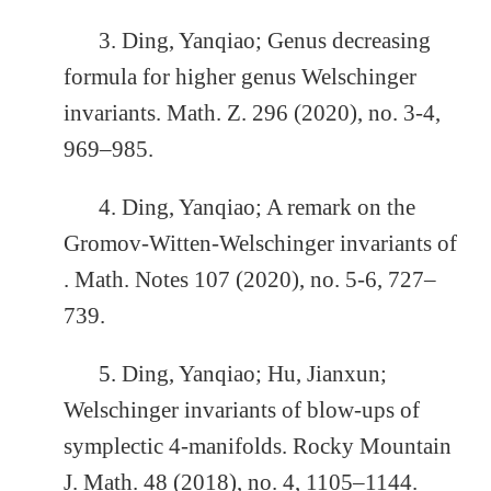
3.
Ding, Yanqiao
;
Genus decreasing
formula for higher genus Welschinger
invariants
.
Math. Z.
296
(
2020
), no.
3-4
,
969–985.
4.
Ding, Yanqiao
;
A remark on the
Gromov-Witten-Welschinger invariants of
.
Math. Notes
107
(
2020
), no.
5-6
, 727–
739.
5.
Ding, Yanqiao
;
Hu, Jianxun
;
Welschinger invariants of blow-ups of
symplectic 4-manifolds
.
Rocky Mountain
J. Math.
48
(
2018
), no.
4
, 1105–1144.