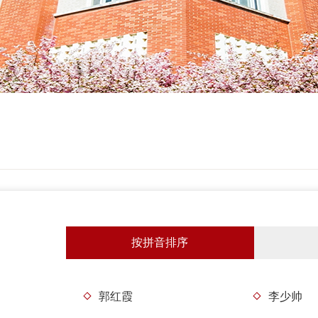
按拼音排序
郭红霞
李少帅