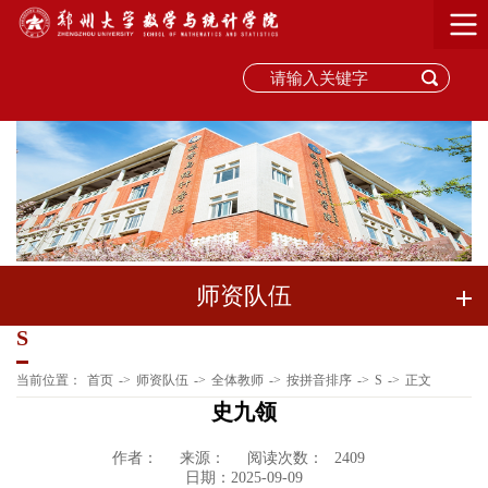
师资队伍
S
当前位置：
首页
->
师资队伍
->
全体教师
->
按拼音排序
->
S
->
正文
史九领
作者：
来源：
阅读次数：
2409
日期：2025-09-09