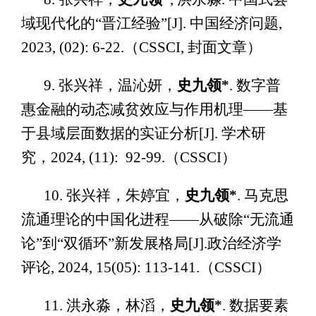
域现代化的“晋江经验”[J]. 中国经济问题,
2023, (02): 6-22.（CSSCI, 封面文章）
9. 张兴祥，温沁妍，
史九领*
. 数字普
惠金融的动态减贫效应与作用机理——基
于县域层面数据的实证分析[J]. 学术研
究，2024, (11): 92-99.（CSSCI）
10. 张兴祥，朱婷宜，
史九领*
. 马克思
流通理论的中国化进程——从破除“无流通
论”到“双循环”新发展格局[J].政治经济学
评论, 2024, 15(05): 113-141.（CSSCI）
11. 洪永淼，林滔，
史九领*
. 数据要素