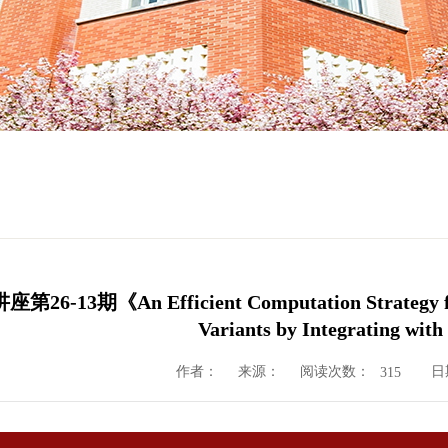
13期《An Efficient Computation Strategy for G
Variants by Integrating w
作者：
来源：
阅读次数：
日期
315