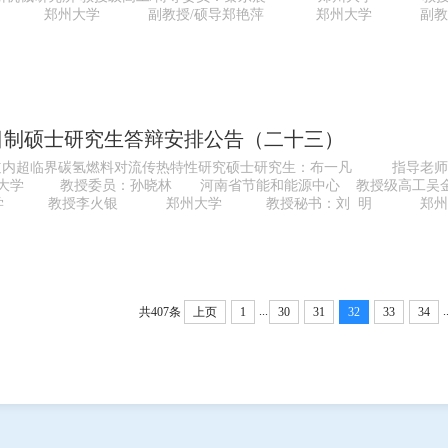
东伟 郑州大学 副教授/硕导郑艳萍 郑州大学 副教
全日制硕士研究生答辩安排公告（二十三）
道内超临界碳氢燃料对流传热特性研究硕士研究生：布一凡 指导老师
学 教授委员：孙晓林 河南省节能和能源中心 教授级高工
教授李火银 郑州大学 教授秘书：刘 明 郑州大学 
...
.
共407条
上页
1
30
31
32
33
34