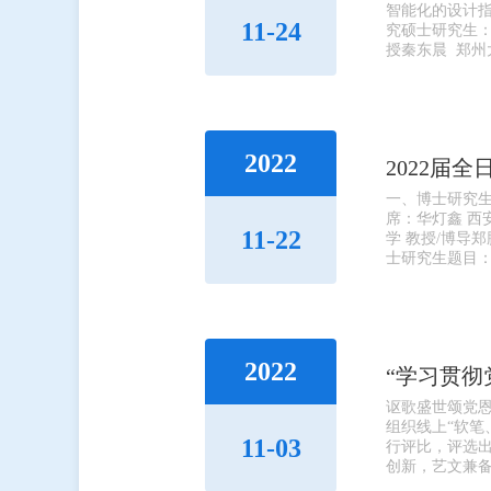
智能化的设计指
11-24
究硕士研究生：
授秦东晨 郑州
2022
2022届
一、博士研究
席：华灯鑫 西
11-22
学 教授/博导郑
士研究生题目：
2022
“学习贯彻
讴歌盛世颂党
组织线上“软
11-03
行评比，评选出
创新，艺文兼备