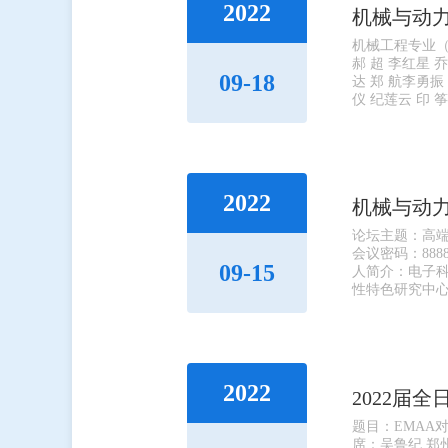
2022
机械与动力
机械工程专业（4
郝 超 李红星 
09-18
达 郑 航李勇振
仪 纪莲云 印 筝
2022
机械与动
论坛主题：高端装
会议密码：88
09-15
人简介：电子
性特色研究中心
2022
2022届
题目：EMAA
席：吴鲁纪