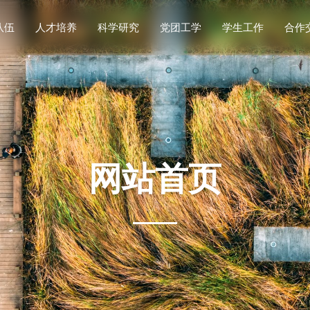
队伍
人才培养
科学研究
党团工学
学生工作
合作
名录
导师
国
学术
科研概况
重要通知
校企合
科研平台
思政工作
本科生教育
党建工作
科研机构
实践竞赛
研究生教育
博士后流动站
团学工作
科研动态
就业服务
工会工作
教学基地
理论学习
招生工作
第一议题
网站首页