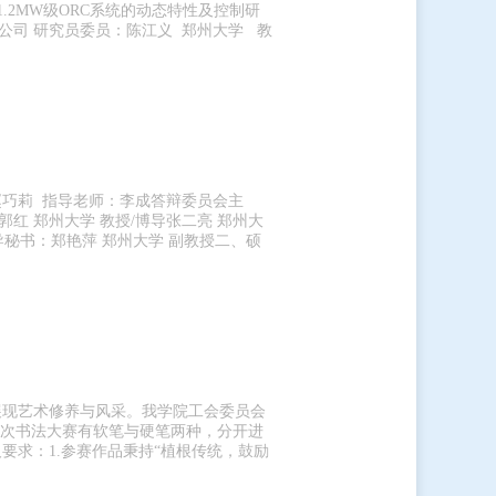
2MW级ORC系统的动态特性及控制研
公司 研究员委员：陈江义 郑州大学 教
巧莉 指导老师：李成答辩委员会主
郭红 郑州大学 教授/博导张二亮 郑州大
博导秘书：郑艳萍 郑州大学 副教授二、硕
展现艺术修养与风采。我学院工会委员会
本次书法大赛有软笔与硬笔两种，分开进
求：1.参赛作品秉持“植根传统，鼓励