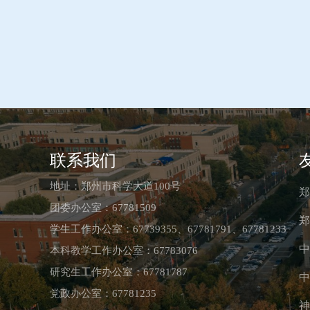
联系我们
地址：郑州市科学大道100号
郑
团委办公室：67781509
郑
学生工作办公室：67739355、67781791、67781233
中
本科教学工作办公室：67783076
研究生工作办公室：67781787
中
党政办公室：67781235
神