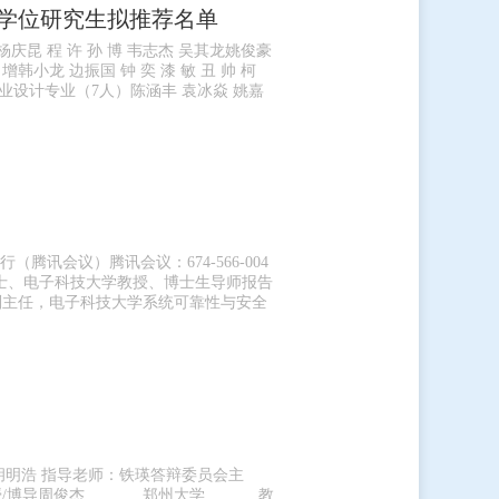
士学位研究生拟推荐名单
杨庆昆 程 许 孙 博 韦志杰 吴其龙姚俊豪
增韩小龙 边振国 钟 奕 漆 敏 丑 帅 柯
浩工业设计专业（7人）陈涵丰 袁冰焱 姚嘉
腾讯会议）腾讯会议：674-566-004
，博士、电子科技大学教授、博士生导师报告
副主任，电子科技大学系统可靠性与安全
胡明浩 指导老师：铁瑛答辩委员会主
 教授/博导周俊杰 郑州大学 教