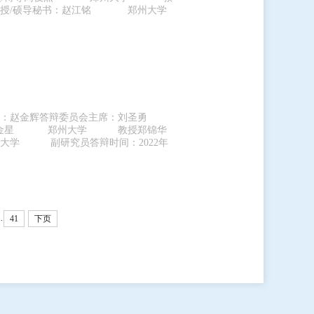
授/硕导秘书：赵江铭 郑州大学
：赵金辉答辩委员会主席：刘圣勇
吴金星 郑州大学 教授郑锦华
副研究员答辩时间：2022年
..
41
下页