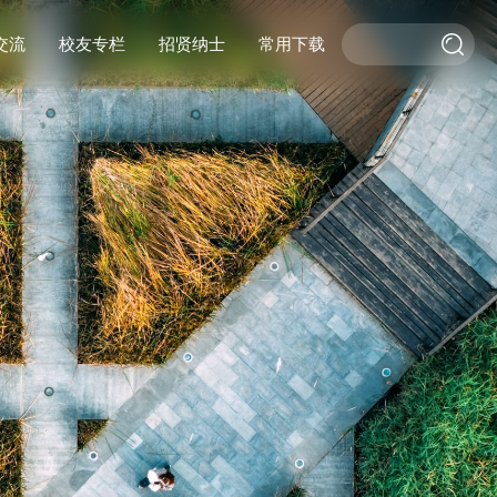
交流
校友专栏
招贤纳士
常用下载
际交流
交流
校友活动
作
校友风采
基金捐赠
杰出校友