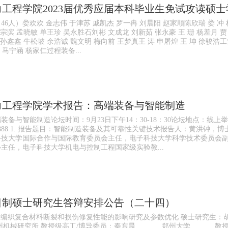
工程学院2023届优秀应届本科毕业生免试攻读硕
6人）娄欢欢 金志伟 于津苏 戚凯杰 罗一冉 刘晨阳 赵家顺陈欣瑞 娄 冲 
乔宗滨 孟晓敏 单王珍 吴永胜石刘彬 文成龙 刘新茹 张永豪 王 珊 杨羞月 贾 
 孙鑫鑫 牛松坡 余浩诚 魏文明 梅向前 王梦真王 涛 申屠煌 王 坤 徐骏
 马宁涵 杨家仁过程装备...
力工程学院学术报告：高端装备与智能制造
备与智能制造论坛时间：9月23日下午14：30-18：30论坛地点：线上举行（
8888 1. 报告题目：智能制造装备及其可靠性关键技术报告人：黄洪钟
科技大学国际合作与国际教育委员会主任，电子科技大学科学技术委员会
主任，电子科技大学机电与控制工程国家级实验教...
全日制硕士研究生答辩安排公告（二十四）
对编织复合材料断裂和损伤修复性能的影响研究及参数优化 硕士研究生：
 郑州机械研究所 教授级高工/博导委员：秦东晨 郑州大学