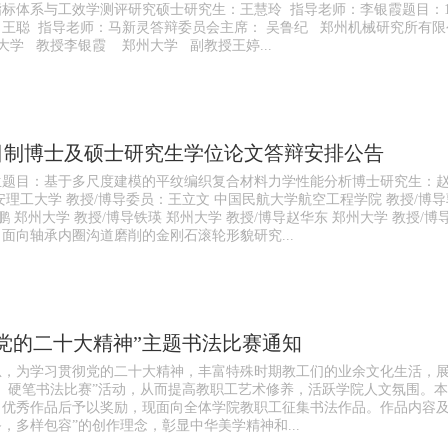
标体系与工效学测评研究硕士研究生：王慧玲 指导老师：李银霞题目：1.
王聪 指导老师：马新灵答辩委员会主席： 吴鲁纪 郑州机械研究所有限
大学 教授李银霞 郑州大学 副教授王婷...
全日制博士及硕士研究生学位论文答辩安排公告
生题目：基于多尺度建模的平纹编织复合材料力学性能分析博士研究生：赵
安理工大学 教授/博导委员：王立文 中国民航大学航空工程学院 教授/博导
鹏 郑州大学 教授/博导铁瑛 郑州大学 教授/博导赵华东 郑州大学 教授/
面向轴承内圈沟道磨削的金刚石滚轮形貌研究...
党的二十大精神”主题书法比赛通知
恩，为学习贯彻党的二十大精神，丰富特殊时期教工们的业余文化生活，
笔、硬笔书法比赛”活动，从而提高教职工艺术修养，活跃学院人文氛围。
优秀作品后予以奖励，现面向全体学院教职工征集书法作品。作品内容及要
，多样包容”的创作理念，彰显中华美学精神和...