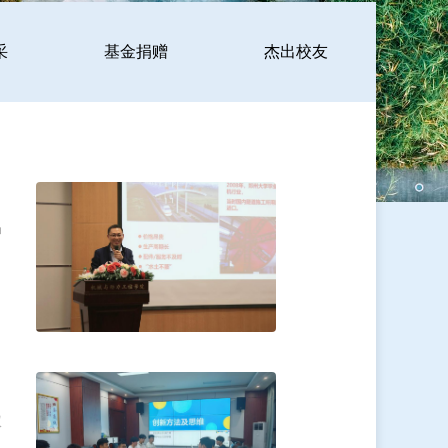
采
基金捐赠
杰出校友
坤
权