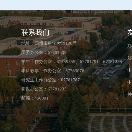
联系我们
地址：郑州市科学大道100号
郑
团委办公室：67781509
郑
学生工作办公室：67739355、67781791、67781233
中
本科教学工作办公室：67783076
研究生工作办公室：67781787
中
党政办公室：67781235
神
邮编：450001