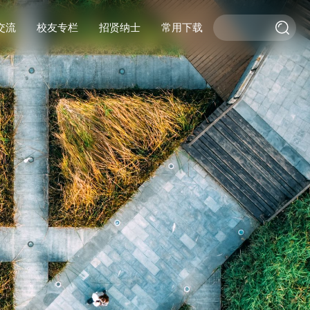
交流
校友专栏
招贤纳士
常用下载
际交流
交流
校友活动
作
校友风采
基金捐赠
杰出校友