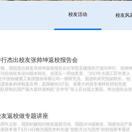
校友活动
校友风
举行杰出校友张帅坤返校报告会
月16日晚，我院杰出校友张帅坤返校报告会在学院五楼报告厅成功举行。张帅
与自动化专业04级本科生、全国五一劳动奖章、“2023年大国工匠年度人
现任中国铁建重工集团股份有限公司一级研究员、掘进机研究院副院长。他
进装备的研制及应用，是国家863计划、省重大科技专项样机研制负责
队研制出国产最大直径盾构机“京华号”等上百台国之重器。本次报告会张
校友返校做专题讲座
6周年之际，我院积极组织校友返校活动。我院2018届校友、国家知识产
家陈本海于6月14日晚为我院本科生做“创新方法与思维”科技创新专题讲