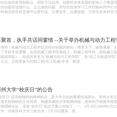
海结合如何发现创新点、创新方法运用、创新对未来各题的影响三个维度
科技创新应该做什么、怎么做的问题，并结合自身学习工作经验向同学们
学科相关的学科竞赛中以赛代练、以赛促学、以赛促能，为学生在本科学
聚首，执手共话同窗情 ​--关于举办机械与动力工
增华！机械与动力工程学院历经60余载的耕耘，桃李天下，硕果累累。20
行了学科专业调整，在原机械工程学院基础上，机械工程学科（原机械工
能源学院），组成并更名为“机械与动力工程学院”。原“化工与能源学院
士点、过程装备与控制工程(化工机械)专业、能源...
州大学“校庆日”的公告
‍“校庆日”是高校独特的精神标识，是大学文化的重要组成部分。郑州大学
彰显学校独特的文化特质，构建深邃的大学精神内核，更有利于助推学校
期调研论证，现将“校庆日”拟定方案公布如下：一、6月18日2000年6月
学、河南医科大学三校合并，7月10日奠基，郑...