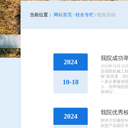
当前位置：
网站首页 /
校友专栏 /
校友活动
我院成功
2024
2024年10
是我院机械工程
物”获得者，
10-18
一直从事隧道掘
人，他带领的团
帅坤以“...
我院优秀
2024
郑州大学建校9
创意产业园区专