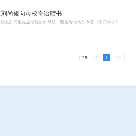
校友刘尚俊向母校寄语赠书
级校友刘尚俊先生专程赶到母校，赠送母校他的专著《寒门学子》。
共7条
上页
1
下页