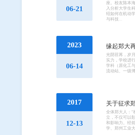
座。校友陈本
06-21
入分析大学生
绍如何在机动
与科技...
2023
缘起郑大再
光阴荏苒，岁月
实力，学校进
06-14
学科（原化工与
流动站、一级博
2017
关于征求郑
全体郑大人：​
立，不仅可以
12-13
和影响力。经前
学、郑州工业大