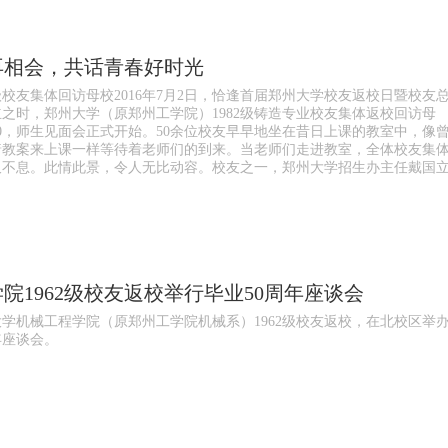
再相会，共话青春好时光
82级校友集体回访母校2016年7月2日，恰逢首届郑州大学校友返校日暨校友
之时，郑州大学（原郑州工学院）1982级铸造专业校友集体返校回访母
30，师生见面会正式开始。50余位校友早早地坐在昔日上课的教室中，像
着教案来上课一样等待着老师们的到来。当老师们走进教室，全体校友集
久不息。此情此景，令人无比动容。校友之一，郑州大学招生办主任戴国
院1962级校友返校举行毕业50周年座谈会
大学机械工程学院（原郑州工学院机械系）1962级校友返校，在北校区举
年座谈会。