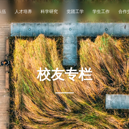
队伍
人才培养
科学研究
党团工学
学生工作
合作
名录
导师
国
学术
科研概况
重要通知
校企合
科研平台
思政工作
本科生教育
党建工作
科研机构
实践竞赛
研究生教育
博士后流动站
团学工作
科研动态
就业服务
工会工作
教学基地
理论学习
招生工作
第一议题
校友专栏