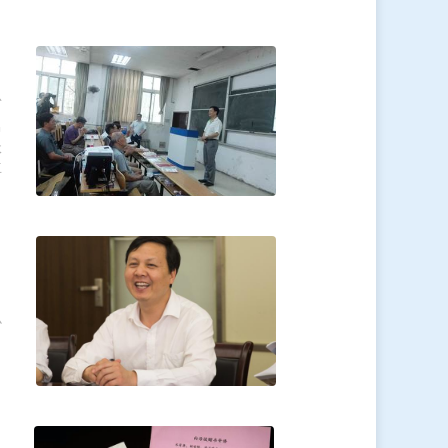
总
曾
体
立
办