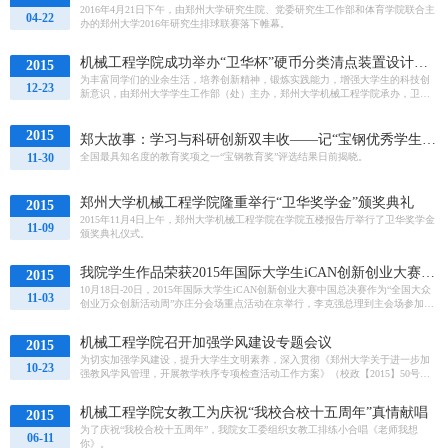
2016年4月21日下午，由郑州大学研究生院、党委研究生工作部和体育学院联合主
04-22
办的郑州大学2016年研究生排球联赛落下帷幕。
机械工程学院成功举办“卫华杯”硬币分类清点装置设计大赛
2015
为丰富同学们的业余生活，培养创新精神，锻炼实践能力，增强大学生的科技创
12-23
新意识，由郑州大学学生工作部（处）主办，郑州大学机械工程学院承办，卫华
集团有限公司赞助的“卫华杯”硬币分类清点装置设计大赛于2015年...
2015
郑大故事：学习与科研创新双丰收——记“宝钢优秀学生特等奖”获得者机械工程学院12级...
11-30
全国最具知名度的教育奖项之一“宝钢教育奖”评选结果日前揭晓。
郑州大学机械工程学院隆重举行“卫华奖学金”颁奖典礼
2015
2015年11月4日上午，郑州大学机械工程学院在学院五楼报告厅举行了卫华奖学金
11-09
颁奖典礼仪式。
我院学生作品荣获2015年国际大学生iCAN创新创业大赛中国总决赛特等奖
2015
10月18日-20日，2015年国际大学生iCAN创新创业大赛中国总决赛作为“全国大众
11-03
创业万众创新活动周”亦庄分会场重点活动在京举行，李克强总理到主会场参加
了“全国大众创业万众创新活动周”启动仪式。
机械工程学院召开加强学风建设专题会议
2015
为切实加强学风建设，提升大学生文明素养，深入贯彻《郑州大学关于进一步加
10-23
强教风学风管理，开展教学秩序专项检查活动工作方案》（校政【2015】50号）
文件精神，机械工程学院10月15日召开了加强学风建设专题会议，党...
机械工程学院女教工为庆祝“我校合校十五周年”真情献唱
2015
为了庆祝“我校合校十五周年”，我院女工委组织女教工排练小合唱《老师我想
06-11
你》。