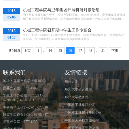
机械工程学院与卫华集团开展科研对接活动
2015
为了更好地服务地方经济，推进产学研工作，2015年4月28日，应卫华集团邀请机
05-06
械工程学院党委书记喻先惠、院长李成带领各学科教师一行15人访问卫华集团，
进行科研对接活动。
机械工程学院召开期中学生工作专题会
2015
近日，机械工程学院召开期中学生工作专题会，院党委书记喻先惠、党委副书记
04-17
张宏选、2014级班主任以及全体辅导员参加本次会议。
...
...
共510条
上页
1
44
45
46
47
48
51
下页
联系我们
友情链接
地址：郑州市科学大道100号
郑州大学
团委办公室：67781509
郑州大学研究生院
学生工作办公室：67739355、
郑州大学教务部
67781791、67781233
中国核工业集团公司
本科教学工作办公室：67783076
中国核工业建设集团公司
研究生工作办公室：67781787
中国航天科技集团公司
党政办公室：67781235
中国航天科工集团公司