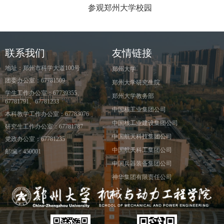
参观郑州大学校园
联系我们
友情链接
地址：郑州市科学大道100号
郑州大学
团委办公室：67781509
郑州大学研究生院
学生工作办公室：67739355、
郑州大学教务部
67781791、67781233
中国核工业集团公司
本科教学工作办公室：67783076
中国核工业建设集团公司
研究生工作办公室：67781787
中国航天科技集团公司
党政办公室：67781235
中国航天科工集团公司
邮编：450001
中国兵器装备集团公司
神华集团有限责任公司