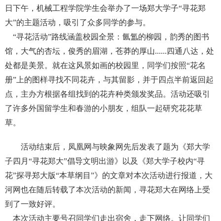
日下午，机械工程学院学生会举办了一场郑大学子“寻花郑
大”的主题活动，吸引了众多同学的参与。
“寻花活动”路线涵盖校园全景：氤氲的柳园，韵秀的图书
馆，大气的杏坛，俊秀的眉湖，苍莽的厚山......四通八达，处
处都是美景。就在这风景如画的校园里，同学们按照“花名
册”上的图样寻找不同花卉，与其留影，并于四点半前返回起
点，主办方根据各组找到的花卉种类颁发奖品。活动还吸引
了许多外国留学生和春游的小朋友，组队一起研究花花草
草。
活动结束后，凤凰网与映象网先后发表了题为《郑大学
子四月“寻花郑大”倡导文明出游》以及《郑大学子校内“寻
花”探寻郑大版“本草纲目”》的文章对本次活动进行报道，大
河网也在随后转载了本次活动的新闻，寻花郑大在网络上受
到了一致好评。
本次活动主要号召同学们走出宿舍，走下网络。让同学们