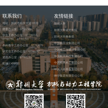
联系我们
友情链接
地址：郑州市科学大道100号
郑州大学
团委办公室：67781509
郑州大学研究生院
学生工作办公室：67739355、
郑州大学教务部
67781791、67781233
中国核工业集团公司
本科教学工作办公室：67783076
中国核工业建设集团公司
研究生工作办公室：67781787
中国航天科技集团公司
党政办公室：67781235
中国航天科工集团公司
邮编：450001
中国兵器装备集团公司
神华集团有限责任公司