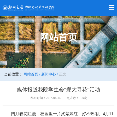
网站首页
当前位置：
网站首页 /
新闻中心 /
正文
媒体报道我院学生会“郑大寻花”活动
发布时间：2015-04-14
点击数：
195
次
四月春花烂漫，校园里一片姹紫嫣红，好不热闹。4月11