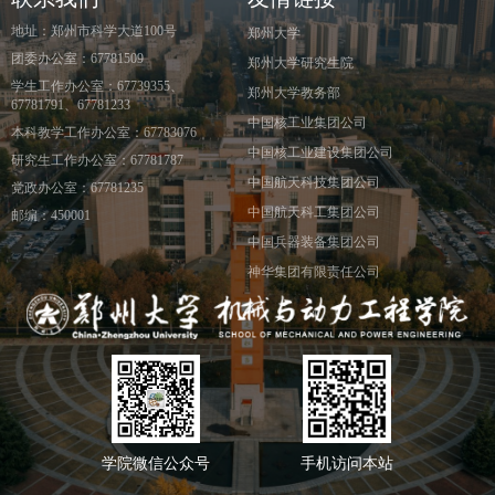
地址：郑州市科学大道100号
郑州大学
团委办公室：67781509
郑州大学研究生院
学生工作办公室：67739355、
郑州大学教务部
67781791、67781233
中国核工业集团公司
本科教学工作办公室：67783076
中国核工业建设集团公司
研究生工作办公室：67781787
中国航天科技集团公司
党政办公室：67781235
中国航天科工集团公司
邮编：450001
中国兵器装备集团公司
神华集团有限责任公司
学院微信公众号
手机访问本站