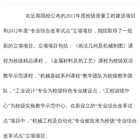
在近期我校公布的
2011
年度校级质量工程建设项目
和
2012
年度“专业综合改革试点”立项项目，我院取得了一批
新的立项项目。立项项目包括：
《
画法几何及机械制图
》课
程为校级精品课程，《
金属材料及热工艺
》课程为校级双语
教学示范课程，“
机械基础系列课程
”教学团队为校级教学团
队，“工业设计”专业为校级特色专业建设点，“工程训练中
心”为校级实验教学示范中心。在新设立的
“专业综合改革试
点”项目中，“机械工程及自动化”专业被批准为
校级“专业综合
改革试点”立项项目。