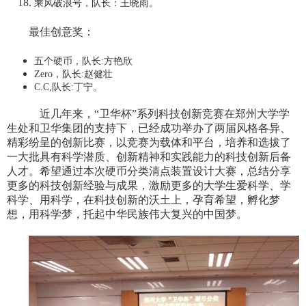
乘风破浪号，队长：王晓雨。
最佳创意奖：
五个硬币，队长:方艳欣
Zero，队长:赵健壮
C.C,队长:丁宁。
近几年来，“卫华杯”系列科技创新竞赛在郑州大学学
生处和卫华集团的支持下，已经成功举办了两届风格各异、
精彩纷呈的创新比赛，以竞赛为载体和平台，培养和选拔了
一大批具有科学潜质、创新精神和实践能力的科技创新后备
人才。希望通过本次硬币分类清点装置设计大赛，总结分享
更多的科技创新经验与成果，激励更多的大学生爱科学、学
科学、用科学，在科技创新的沃土上，孕育希望，孵化梦
想，用科学梦，托起中华民族伟大复兴的中国梦。