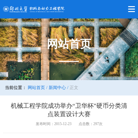
网站首页
当前位置：
网站首页 /
新闻中心 /
正文
机械工程学院成功举办“卫华杯”硬币分类清
点装置设计大赛
发布时间：2015-12-23
点击数：
297
次