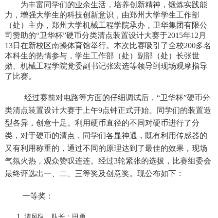
为丰富同学们的业余生活，培养创新精神，锻炼实践能
力，增强大学生的科技创新意识，由郑州大学学生工作部
（处）主办，郑州大学机械工程学院承办，卫华集团有限公
司赞助的“卫华杯”硬币分类清点装置设计大赛于2015年12月
13日在新校区南操体育馆举行。本次比赛吸引了全校200多名
本科生的热情参与，学生工作部（处）副部（处）长张世
勋、机械工程学院党委副书记张宏选等领导到现场观摩指导
了比赛。
经过赛前对电路等方面的仔细调试后，“卫华杯”硬币分
类清点装置设计大赛于上午9点钟正式开始。同学们的装置造
型各异，创意十足。利用硬币直径的不同对硬币进行了分
类，对于硬币的清点，同学们各显神通，既有利用传感器的
又有利用称重的，通过不同的原理达到了最佳的效果，现场
气氛火热，观众赞叹连连。经过3轮紧张的选拔，比赛组委会
最终评选出一、二、三等奖及创意奖。现公布如下：
一等奖：
清风队，队长：田勇