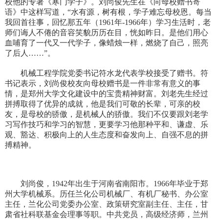
校他的专著《寒门学子》。刘尚俊先生在《向母校赠书寄
语》中这样写道，“水有源，树有根，学子难忘母校恩。每当
我回首往事，回忆那五年（1961年-1966年）学习生活时，老
师们诲人不倦的音容笑貌历历在目，恍如昨日。是他们用心
血哺育了一代又一代学子，像蜡烛一样，燃烧了自己，照亮
了后人……”。
机械工程学院党委书记符水龙代表学校接受了赠书。符
书记表示，刘尚俊校友向母校赠书是一件非常有意义的事
情，是郑州大学文化建设中的宝贵精神财富。刘老先生经过
拼搏取得了优异的成就，他是我们可敬的长辈，可亲的校
友，是母校的骄傲，是机械人的骄傲。我们不仅要跟刘老学
习写作技巧和学习的智慧，更要学习他那种平和、谦虚、乐
观、豁达、积极向上的人生态度和奋发向上、自强不息的拼
搏精神。
刘尚俊，1942年出生于河南省南阳市。1966年毕业于郑
州大学机械系。历任兰化公司机械厂、有机厂秘书、办公室
主任，兰化公司党委办公室、政策研究室副主任、主任，甘
肃省社科联基金会理事等职。中共党员，高级经济师，兰州