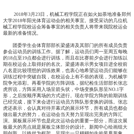
2018年3月23日，机械工程学院正在如火如荼地准备郑州
大学2018年阳光体育运动会的相关事宜。接受采访的几位机
械工程学院校运会筹备事宜的相关负责人将带来我院校运会
最新的准备情况。
团委学生会体育部部长梁盛涛及其部门的所有成员负责
参会运动员的训练工作。据了解，运动员们周一至周五每晚
的18点至19点都会进行训练，而且在比赛前夕会进行加练以
期在校运会上取得好的名次。梁盛涛表示男女项目进全校前
八名是比较理想的训练效果，也衷心地希望运动员们能够在
训练过程中突破自我，在校运会上有不俗的表现，为机械学
院争光添彩。再看学院的方阵训练，据纪检生活部部长张志
虎所说，方阵采用入场呈箭头状，中场变换队形呈NO.1字
形，之后按顺序离场的方式进行。现在学院方阵的前期训练
已经完成，接下来会进行运动员方阵队形变换的训练。张志
虎还表示，会认真对待开幕式的展示环节，所有成员也都会
做出最大的努力，在运动会当天努力呈现出完美的方阵汇
演。展板展示环节也是此次运动会的重要一部分，而这次展
板最大的亮点就是展板立体部分的设计。新闻中心绘画组大
胆创新，以铁丝为框架，呈现出一只栩栩如生的凤凰形象，