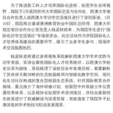
为了推进新工科人才培养国际化进程，拓宽学生全球视
野，我院于
2月底同郑州大学国际交流与合作处、西澳大学项
目合作负责人就西澳大学访学交流项目进行了深切座谈。3月
10日，我院再次邀请澳洲教育协会中国区总经理、西澳大学
指定项目合作办公室负责人钱孟秋前来，为我院学生进行“国
际化访学交流项目”专场宣讲会。此次活动作为学院国际化人
才培养体系建设的重要环节，吸引了众多学生参与，现场学
术交流氛围热烈。
钱孟秋老师通过多维视角系统解析西澳大学学术优势与
访学资源。
宣讲会聚焦国际化人才培养路径，以
西澳大学
校
史沿革为脉络，系统梳理了该校百余年发展历程，着重解析
了其依傍天鹅河畔的生态校园格局与智能化教学空间、现代
化生活社区构成的复合型校园生态系统。针对国际教育合作
领域，重点推介
了
海外研修计划、创新型中外双硕士学位贯
通培养体系，以及模块化短期学术浸润项目，并结合最新招
生政策进行了权威解读与深度答疑
，
有效激发了我院学子赴
澳深造的学术热忱与职业发展愿景。