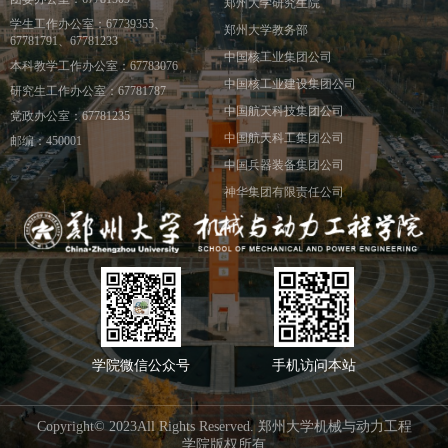
郑州大学研究生院
学生工作办公室：67739355、
郑州大学教务部
67781791、67781233
中国核工业集团公司
本科教学工作办公室：67783076
中国核工业建设集团公司
研究生工作办公室：67781787
中国航天科技集团公司
党政办公室：67781235
中国航天科工集团公司
邮编：450001
中国兵器装备集团公司
神华集团有限责任公司
学院微信公众号
手机访问本站
Copyright© 2023All Rights Reserved. 郑州大学机械与动力工程
学院版权所有