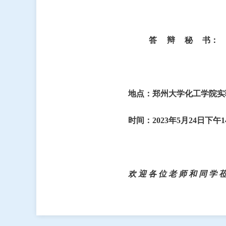
答辩秘
书
：
地点：
郑州大学化工学院实
时间：
2
023
年
5
月
24
日下午
1
欢
迎
各
位
老
师
和
同
学