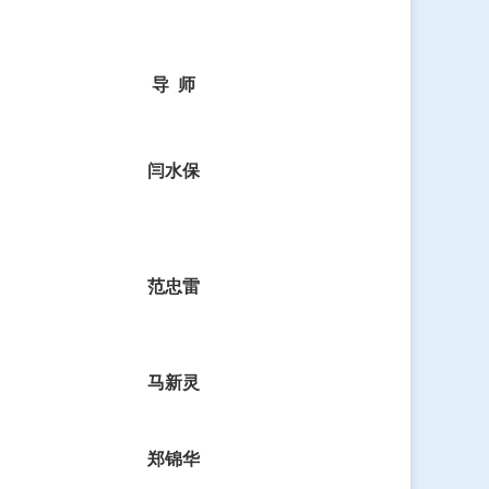
导
师
闫水保
范忠雷
马新灵
郑锦华