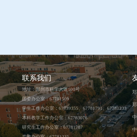
联系我们
地址：郑州市科学大道100号
郑
团委办公室：67781509
郑
学生工作办公室：67739355、67781791、67781233
中
本科教学工作办公室：67783076
研究生工作办公室：67781787
中
党政办公室：67781235