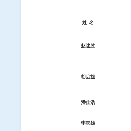
姓
名
赵述胜
胡启旋
潘佳浩
李志雄