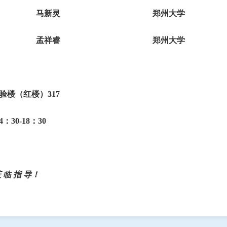
马新灵
郑州大学
孟祥睿
郑州大学
验楼（红楼）
317
4
：
30-18
：
30
莅
临
指
导！