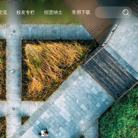
交流
校友专栏
招贤纳士
常用下载
际交流
交流
校友活动
作
校友风采
基金捐赠
杰出校友