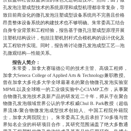
孔发泡注塑成型技术的系统原理和成型机理都非常复杂，导
致目前商业化的微孔发泡注塑成型设备系统尚不完善且价格
昂贵整体设备系统的构建技术也不够明确。朱常委高工结合
自身专业背景和工程经验，报告基于微孔注塑成型原理开展
注塑机结构设计，包括注塑机肘杆式合模机构的设计优化及
其工程软件实现。同时，报告将讨论微孔发泡成型工艺
—泡
孔微观结构—性能关系。
报告人简介：
朱常委，加拿大赛瑞德公司的技术主管、高级工程师，
加拿大
Seneca College of Applied Arts & Technology
兼职教授。
曾在加拿大多伦多大学全球最著名的聚合物微孔发泡实验室
MPML
以及全球唯一的工业级实验中心
CIAMP
工作，从事聚
合物微孔发泡技术及新产品的研发近二十年，师从于在聚合
物微孔发泡领域世界公认的学术权威
Chul B. Park
教授（超临
界流体
/
聚合物微发泡成型技术创始人、中国工程院外籍院
士，加拿大两院院士）。朱常委高工
先后
承担了
50
多项与世
界知名企业的科研项目合作，其研究范围涵盖了绝大多数通