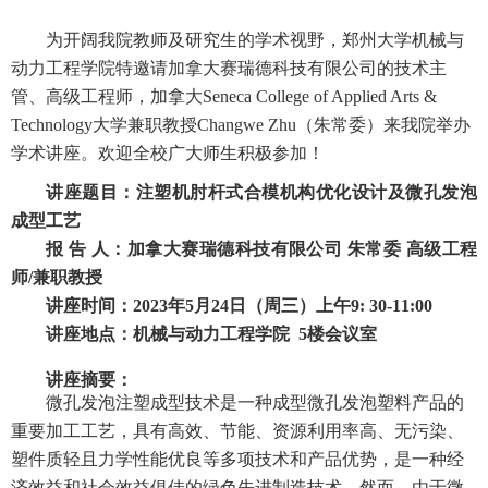
为开阔我院教师及研究生的学术视野，郑州大学机械与
动力工程学院特邀请
加拿大赛瑞德科技有限公司的技术主
管、高级工程师，加拿大
Seneca College of Applied Arts &
Technology
大学
兼职教授
Changwe Zhu
（朱常委）
来我院举办
学术讲座。欢迎全校广大师生积极参加！
讲座题目：
注塑机肘杆式合模机构优化设计及微孔发泡
成型工艺
报
告
人：
加拿大赛瑞德科技有限公司
朱常委
高级工程
师
/
兼职教授
讲座时间：
2023
年
5
月
24
日（周
三
）上午
9: 30-11:00
讲座地点：机械与动力工程学院
5
楼会议室
讲座摘要：
微孔发泡注塑成型技术是一种成型微孔发泡塑料产品的
重要加工工艺，具有高效、节能、资源利用率高、无污染、
塑件质轻且力学性能优良等多项技术和产品优势，是一种经
济效益和社会效益俱佳的绿色先进制造技术。然而，由于微