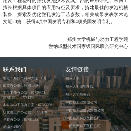
用及工程塑料的微孔发泡技术及其产品的应用研究。朱博士
擅长根据具体项目的应用特征及要求，搭建最佳的发泡机械
装备，探索及优化微孔发泡工艺参数，相关成果发表学术论
文近
20
篇，获得
4
项中国发明专利和
4
项美国发明专利。
郑州大学机械与动力工程学院
微纳成型技术国家级国际联合研究中心
联系我们
友情链接
地址：郑州市科学大道100号
郑州大学
团委办公室：67781509
郑州大学研究生院
学生工作办公室：67739355、
郑州大学教务部
67781791、67781233
中国核工业集团公司
本科教学工作办公室：67783076
中国核工业建设集团公司
研究生工作办公室：67781787
中国航天科技集团公司
党政办公室：67781235
中国航天科工集团公司
邮编：450001