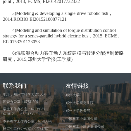
joint，2013, ECMS, EI20142017732332
3)Modeling & developing a single-drive robotic fish，
2014,ROBIO,EI20152100877121
4)Modeling and simulation of torque distribution control
strategy for a series-parallel hybrid electric bus，2015, ECMS,
EI20153201123053
6)混联混合动力客车动力系统建模与转矩分配控制策略
研究，2015,郑州大学学报(工学版)
联系我们
友情链接
地址：郑州市科学大道100号
郑州大学
团委办公室：67781509
郑州大学研究生院
学生工作办公室：67739355、
郑州大学教务部
67781791、67781233
中国核工业集团公司
本科教学工作办公室：67783076
中国核工业建设集团公司
研究生工作办公室：67781787