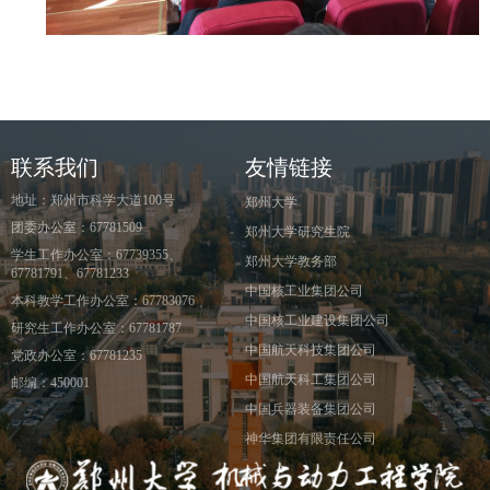
联系我们
友情链接
地址：郑州市科学大道100号
郑州大学
团委办公室：67781509
郑州大学研究生院
学生工作办公室：67739355、
郑州大学教务部
67781791、67781233
中国核工业集团公司
本科教学工作办公室：67783076
中国核工业建设集团公司
研究生工作办公室：67781787
中国航天科技集团公司
党政办公室：67781235
中国航天科工集团公司
邮编：450001
中国兵器装备集团公司
神华集团有限责任公司