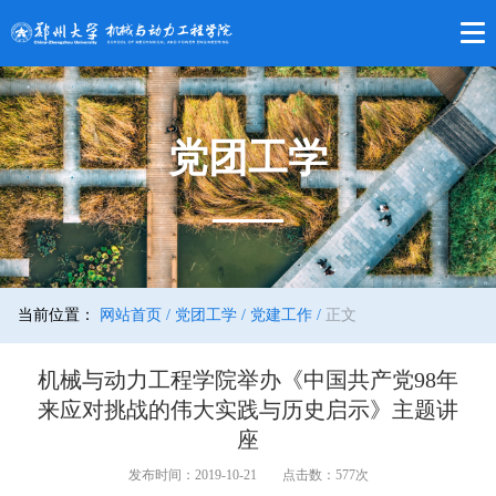
党团工学
当前位置：
网站首页 /
党团工学 /
党建工作 /
正文
机械与动力工程学院举办《中国共产党98年
来应对挑战的伟大实践与历史启示》主题讲
座
发布时间：2019-10-21
点击数：
577
次