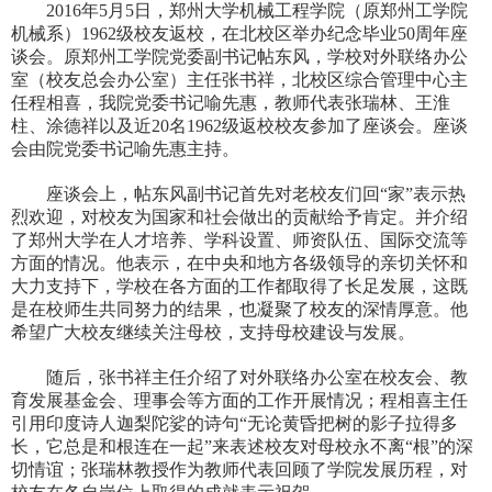
2016年5月5日，郑州大学机械工程学院（原郑州工学院
机械系）1962级校友返校，在北校区举办纪念毕业50周年座
谈会。原郑州工学院党委副书记帖东风，学校对外联络办公
室（校友总会办公室）主任张书祥，北校区综合管理中心主
任程相喜，我院党委书记喻先惠，教师代表张瑞林、王淮
柱、涂德祥以及近20名1962级返校校友参加了座谈会。座谈
会由院党委书记喻先惠主持。
座谈会上，帖东风副书记首先对老校友们回“家”表示热
烈欢迎，对校友为国家和社会做出的贡献给予肯定。并介绍
了郑州大学在人才培养、学科设置、师资队伍、国际交流等
方面的情况。他表示，在中央和地方各级领导的亲切关怀和
大力支持下，学校在各方面的工作都取得了长足发展，这既
是在校师生共同努力的结果，也凝聚了校友的深情厚意。他
希望广大校友继续关注母校，支持母校建设与发展。
随后，张书祥主任介绍了对外联络办公室在校友会、教
育发展基金会、理事会等方面的工作开展情况；程相喜主任
引用印度诗人迦梨陀娑的诗句“无论黄昏把树的影子拉得多
长，它总是和根连在一起”来表述校友对母校永不离“根”的深
切情谊；张瑞林教授作为教师代表回顾了学院发展历程，对