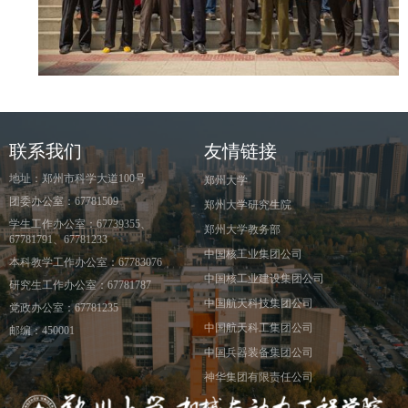
联系我们
友情链接
地址：郑州市科学大道100号
郑州大学
团委办公室：67781509
郑州大学研究生院
学生工作办公室：67739355、
郑州大学教务部
67781791、67781233
中国核工业集团公司
本科教学工作办公室：67783076
中国核工业建设集团公司
研究生工作办公室：67781787
中国航天科技集团公司
党政办公室：67781235
中国航天科工集团公司
邮编：450001
中国兵器装备集团公司
神华集团有限责任公司