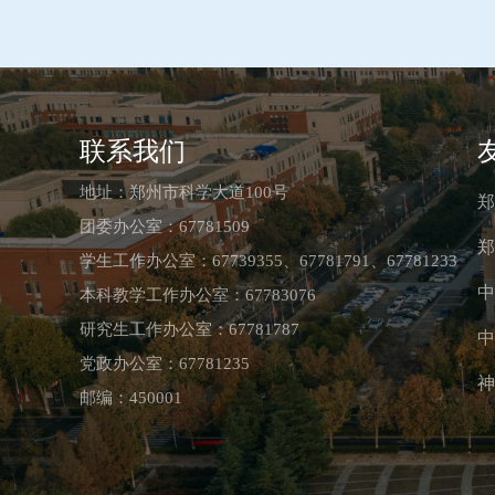
联系我们
地址：郑州市科学大道100号
郑
团委办公室：67781509
郑
学生工作办公室：67739355、67781791、67781233
中
本科教学工作办公室：67783076
研究生工作办公室：67781787
中
党政办公室：67781235
神
邮编：450001