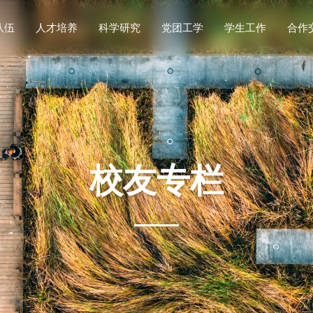
队伍
人才培养
科学研究
党团工学
学生工作
合作
名录
导师
国
学术
科研概况
重要通知
校企合
科研平台
思政工作
本科生教育
党建工作
科研机构
实践竞赛
研究生教育
博士后流动站
团学工作
科研动态
就业服务
工会工作
教学基地
理论学习
招生工作
第一议题
校友专栏