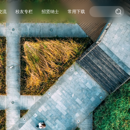
交流
校友专栏
招贤纳士
常用下载
际交流
交流
校友活动
作
校友风采
基金捐赠
杰出校友