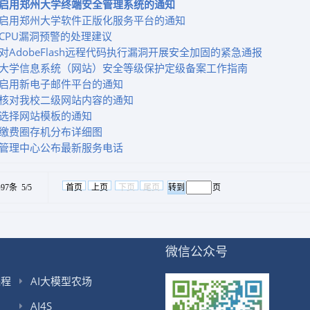
启用郑州大学终端安全管理系统的通知
启用郑州大学软件正版化服务平台的通知
CPU漏洞预警的处理建议
对AdobeFlash远程代码执行漏洞开展安全加固的紧急通报
大学信息系统（网站）安全等级保护定级备案工作指南
启用新电子邮件平台的通知
核对我校二级网站内容的通知
选择网站模板的通知
缴费圈存机分布详细图
管理中心公布最新服务电话
97条 5/5
首页
上页
下页
尾页
页
微信公众号
课程
AI大模型农场
AI4S