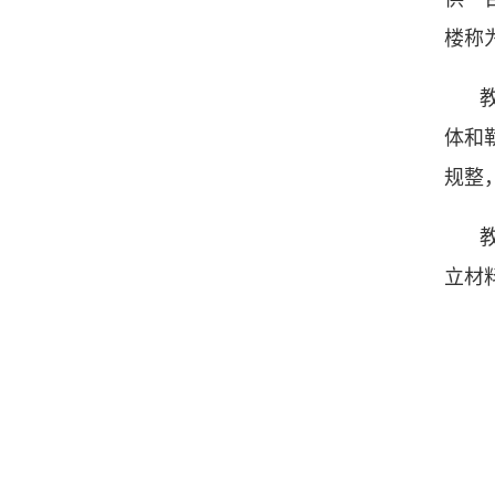
楼称
体和
规整
立材