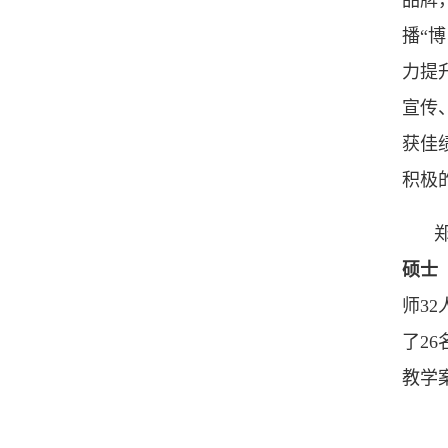
品牌
播“
力提
宣传
获佳
积极
硕士
师3
了2
教学