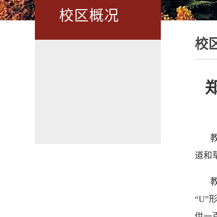
校区概况
校
道和
“U
供一