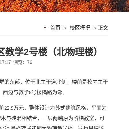
首页
>
校区概况
> 正文
区教学2号楼（北物理楼）
17:17 浏览：
76
群的东部，位于北主干道北侧，楼前是校内主干
，西
边与教学
6号楼隔路为邻。
价
22.9万元，整体设计为苏式建筑风格，平面为
砖木与砖混相结合，一层两端原为阶梯教室，可
教学2号楼
建成初期为物理教学楼，这也是把该