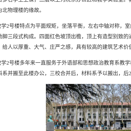
为北物理楼的缘故。
教学2号楼
特点为平面规矩，坐落平衡，左右中轴对称，室
勒脚三段式构成。四面红色坡顶出檐，顶上有造型别致的
，给人以厚重、大气、庄严之感，具有较高的建筑艺术价
教学2号楼多年来一直服务于
外语部和思想政治教育系教学
料系并搬至此楼办公，三校合并后，材料系予以搬出，后2