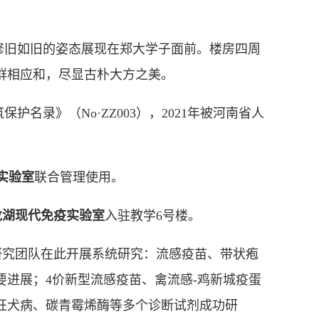
修旧如旧的姿态展现在郑大学子面前。楼房四周
群相应和，尽显古朴大方之美。
护名录》（No·ZZ003），2021年被河南省人
实验室
联合管理使用。
龙湖现代免疫实验室
入驻
教学6号楼
。
研究团队在此开展系统研究：流感疫苗、带状疱
进展；4价新型流感疫苗、禽流感-鸡新城疫蛋
狂犬病、碳青霉烯酶等多个诊断试剂成功研