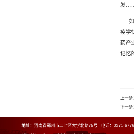
发…
疫学
药产
记忆
上一条
下一条
地址：河南省郑州市二七区大学北路75号 电话：0371-67762