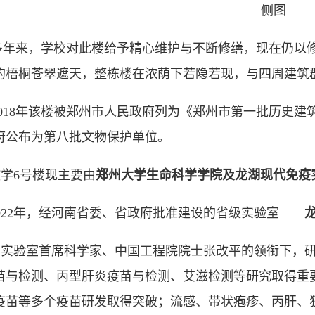
侧图
多年来，学校对此楼给予精心维护与不断修缮，现在仍以
的梧桐苍翠遮天，整栋楼在浓荫下若隐若现，与四周建筑
2018年该楼被郑州市人民政府列为《郑州市第一批历史建筑保
府公布为第八批文物保护单位。
学6号楼现主要由
郑州大学生命科学学院及龙湖现代免疫
022年，经河南省委、省政府批准建设的省级实验室——
在实验室首席科学家、中国工程院院士张改平的领衔下，
苗与检测、丙型肝炎疫苗与检测、艾滋检测等研究取得重要
疫苗等多个疫苗研发取得突破；流感、带状疱疹、丙肝、