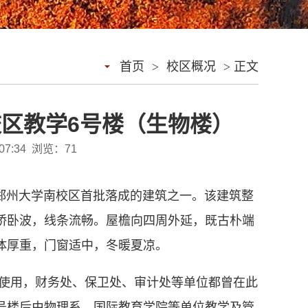
首页
>
校区概况
> 正文
校区教学6号楼（生物楼）
07:34 浏览：
71
是郑州大学南校区首批落成的建筑之一。该建筑整
桥卧波，线条流畅。屋檐向四周外延，既古朴端
体厚重，门窗适中，冬暖夏凉。
办公使用，财务处、保卫处、审计处等单位都曾在此
号楼
后由物理系、国际教育学院等单位教学及管