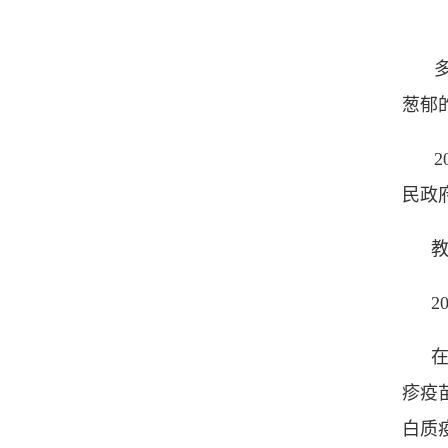
葱郁
民政
教
2
疹疫
白质