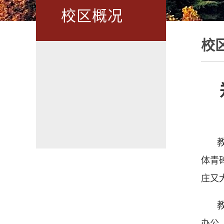
校区概况
校
体青
庄又
办公