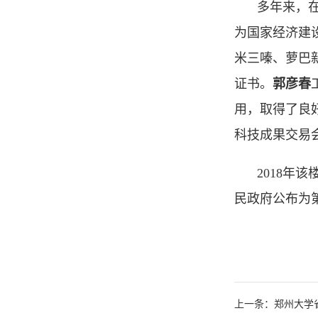
多年来，
为国家经济建
米三嗪、萝巴新
证书。
郭彦春
用，取得了良
科技成果交易
2018年
民政府公布为
上一条：郑州大学