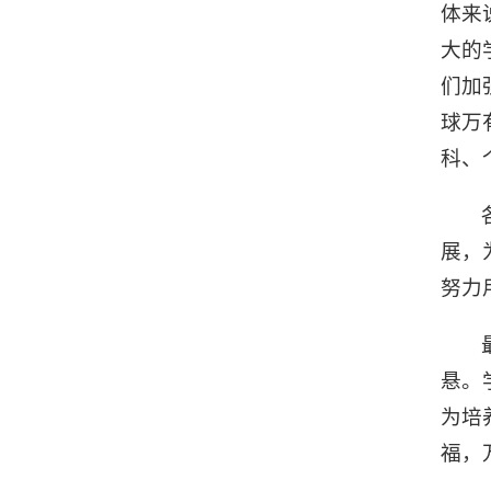
体来
大的
们加
球万
科、
展，
努力
悬。
为培
福，