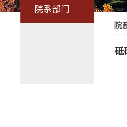
院系部门
院
砥