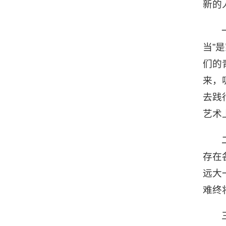
新的
当”
们的
来，
去践
艺术
存在
远大
难终