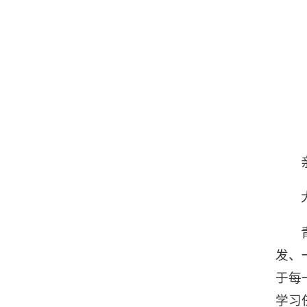
发、
于每
学习