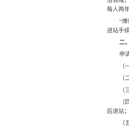
沿领域
每人两
“
进站手
二
申
（
（
（
（
后进站
（