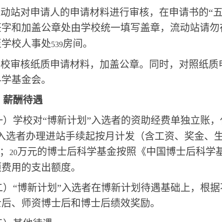
流动站对申请人的申请材料进行审核，在申请书的“
签字和加盖公章处由学校统一填写盖章，流动站请勿
至学校人事处
房间。
539
学校审核纸质申请材料，加盖公章。同时，对照纸质
科学基金会。
、薪酬待遇
一）学校对“博新计划”入选者的资助经费单独立账，
”入选者办理进站手续起按月计发（含工资、奖金、
；
万元的博士后科学基金按照《中国博士后科学
20
项费用的支出额度。
二）“博新计划”入选者在博新计划待遇基础上，根
士后、师资博士后和博士后绩效奖励。