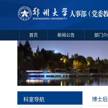
首页
新闻公告
部门介
博士后
科室导航