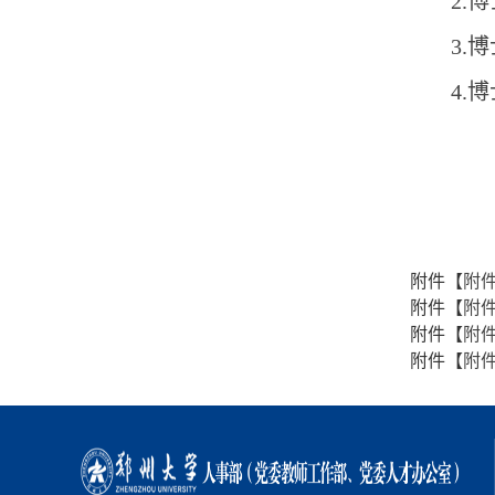
2.
博
3.
博
4.
博
附件【
附件2
附件【
附件1
附件【
附件3
附件【
附件4