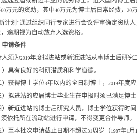
，遴选应届或新近毕业的优秀博士，进入国内博士后
年
万元的资助，其中
万元为博士后日常经费，
60
40
20
博新计划”通过组织同行专家进行会议评审确定资助
续，逾期视为自动放弃入选资格。
、申请条件
请人须为
年度拟进站或新近进站从事博士后研究
2019
一）具有良好的科研潜质和科学道德。
二）获得博士学位
年以内的全日制博士，
年度应
3
2019
三）拟进站的应届博士毕业生在申报时须已满足博士
四）新近进站的博士后研究人员，博士学位获得时间
；须依托所在流动站进行申请，不得变更合作导师。
五）至本批次申请截止日期不超过
周岁（
年
月
31
1987
1