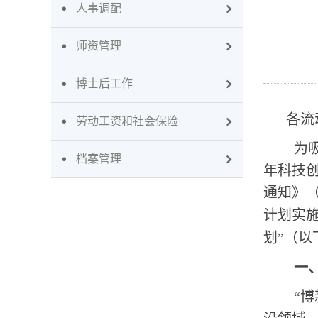
人事调配
师资管理
博士后工作
各流
劳动工资和社会保险
为
档案管理
年科技
通知》
计划实
划”（以
一
“