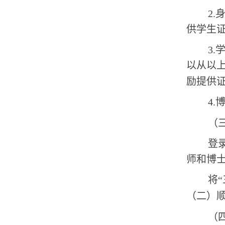
2.
供学生
3.
以从以
励提供
4.
（
登
师和博
将
（二）
（