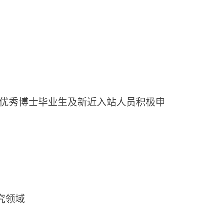
优秀博士毕业生及新近入站人员积极申
究领域