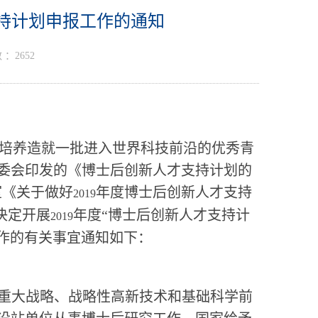
支持计划申报工作的通知
 ：
2652
培养造就一批进入世界科技前沿的优秀青
委会印发的《博士后创新人才支持计划的
室《关于做好
年度博士后创新人才支持
2019
决定开展
年度“博士后创新人才支持计
2019
作的有关事宜通知如下：
家重大战略、战略性高新技术和基础科学前