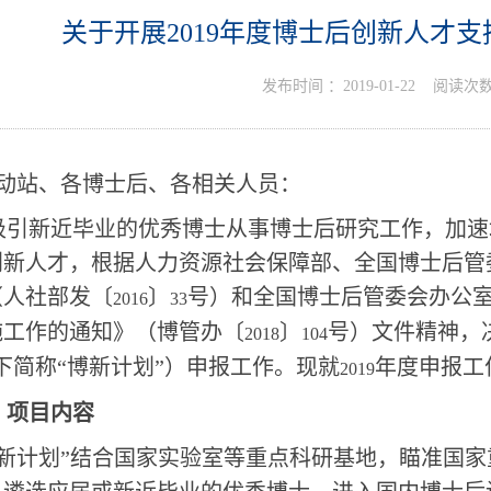
关于开展2019年度博士后创新人才
发布时间 ：
2019-01-22
阅读次数
动站、各博士后、各相关人员：
吸引新近毕业的优秀博士从事博士后研究工作，加速
创新人才，根据人力资源社会保障部、全国博士后管
（人社部发〔
〕
号）和全国博士后管委会办公
2016
33
施工作的通知》（博管办〔
〕
号）文件精神，
2018
104
下简称“博新计划”）申报工作。现就
年度申报工
2019
、项目内容
博新计划”结合国家实验室等重点科研基地，瞄准国