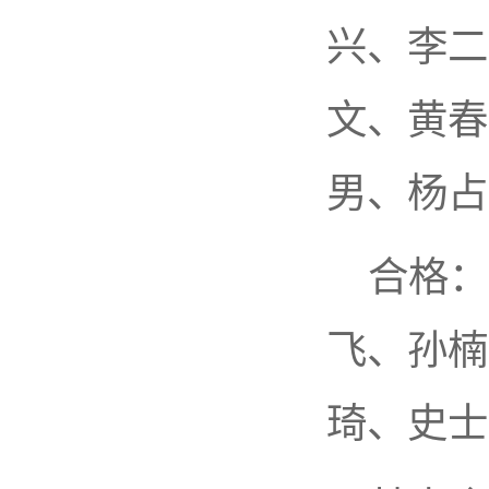
兴、李二
文、黄春
男、杨占
合格：
飞、孙楠
琦、史士