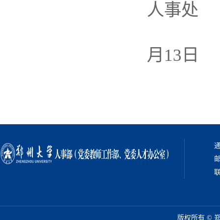
人事处
月13日
通
邮
联
版权所有 ©️