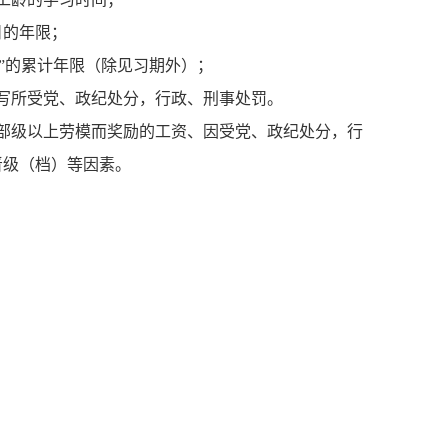
日的年限；
定等次”的累计年限（除见习期外）；
分填写所受党、政纪处分，行政、刑事处罚。
得省部级以上劳模而奖励的工资、因受党、政纪处分，行
晋级（档）等因素。