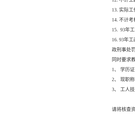
13. 实
14. 不
15. 9
16. 9
政刑事处
同时要求
1、 学历
2、 现职
3、 工人
请将核查资料