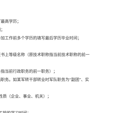
写最高学历；
间；
参加工作前多个学历的填写最后学历毕业时间；
证书上等级名称（原技术职称指当前技术职称的前一
务指当前行政职务的前一职务）；
遇职务。如某军转干部转业时军队职务为“副团”、实
、性质（企业、事业、机关）；
为工龄的学习时间；