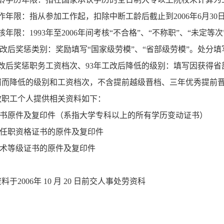
际工作年限：指从参加工作起，扣除中断工龄后截止到2006年6月30
计考核年限：1993年至2006年间考核“不合格”、“不称职”、“未
3年工改后奖惩类别：奖励填写“国家级劳模”、“省部级劳模”。处
3年工改后奖惩职务工资档次、93年工改后降低的级别：填写因获
罚而降低的级别和工资档次，不含提前越级晋档、三年优秀提前
教职工个人提供相关资料如下：
证书原件及复印件（系指大学专科以上的所有学历变动证书）
称任职资格证书的原件及复印件
技术等级证书的原件及复印件
于2006年 10 月 20 日前交人事处劳资科