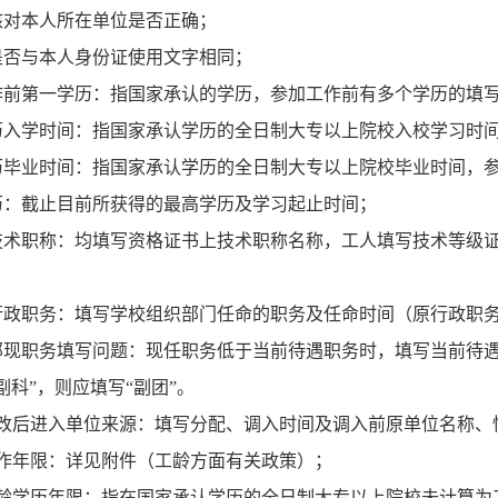
：核对本人所在单位是否正确；
：是否与本人身份证使用文字相同；
工作前第一学历：指国家承认的学历，参加工作前有多个学历的填
学历入学时间：指国家承认学历的全日制大专以上院校入校学习时
一学历毕业时间：指国家承认学历的全日制大专以上院校毕业时间，
学历：截止目前所获得的最高学历及学习起止时间；
、现技术职称：均填写资格证书上技术职称名称，工人填写技术等级
现行政职务：填写学校组织部门任命的职务及任命时间（原行政职
干部现职务填写问题：现任职务低于当前待遇职务时，填写当前待
副科”，则应填写“副团”。
3年工改后进入单位来源：填写分配、调入时间及调入前原单位名称
断工作年限：详见附件（工龄方面有关政策）；
计工龄学历年限：指在国家承认学历的全日制大专以上院校未计算