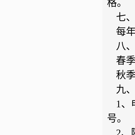
格。
七
每
八
春季
秋季
九
1
号。
2