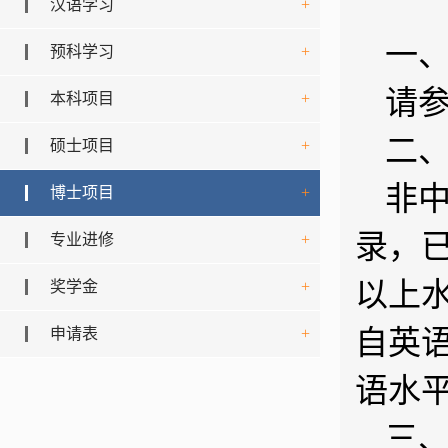
汉语学习
+
一
预科学习
+
请
本科项目
+
二
硕士项目
+
非
博士项目
+
录，已
专业进修
+
以上
奖学金
+
申请表
+
自英语
语水
三