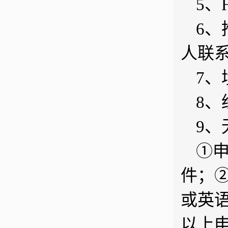
5、
6
人联
7
8
9、
①
件；
或英
以上