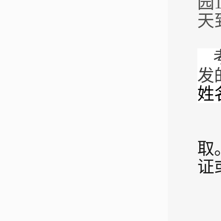
园
天
发
姓
取
证