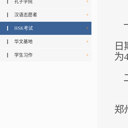
孔子学院
+
汉语志愿者
+
HSK考试
+
华文基地
+
日
为
学生习作
+
郑