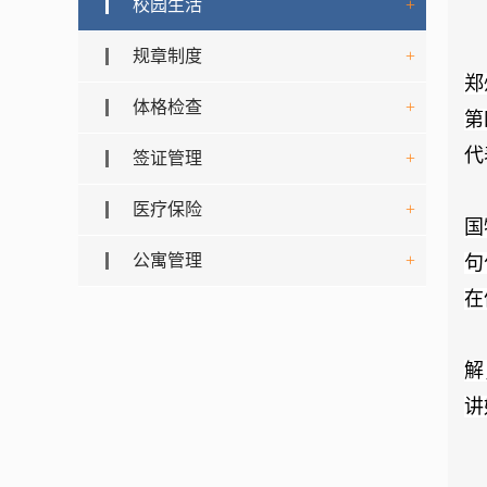
校园生活
+
规章制度
+
郑
体格检查
+
第
代
签证管理
+
医疗保险
+
国
公寓管理
+
句
在
解
讲