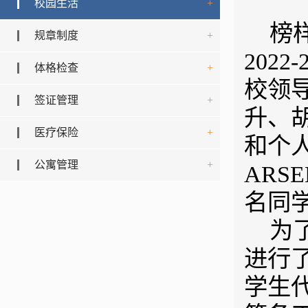
校园生活
+
榜
规章制度
+
202
体格检查
+
校领
签证管理
+
升、
医疗保险
+
和个人
公寓管理
+
ARSE
名同
为
进行
学生