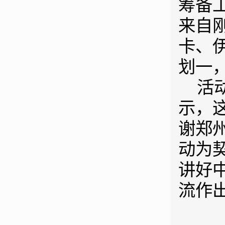
筹备
来自
卡、
划一
活
示，
谢郑
动为
讲好
流作