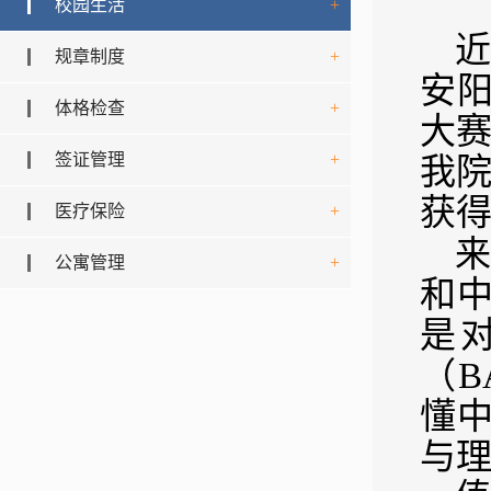
校园生活
+
规章制度
+
安阳
体格检查
+
大赛
签证管理
+
我
获
医疗保险
+
来
公寓管理
+
和
是
（B
懂
与