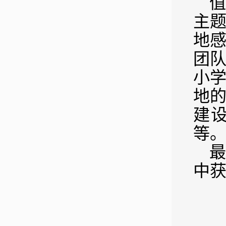
值
主
地
团
小
地
建
等
中