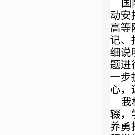
国
动安
高等
记、
细说
题进
一步
心，
我
辍，
养勇