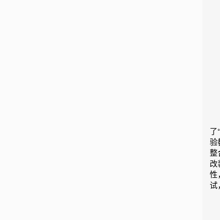
了
验
整
改
性
试