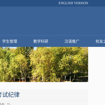
ENGLISH VERSION
学生管理
教学科研
汉语推广
校友
考试纪律
 点击：
73