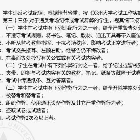
学生违反考试纪律，根据情节轻重，按《郑州大学考试工作实
第三十三条 对于违反考场纪律或考试舞弊的学生，视其情节按
（一）学生在考试中有下列违纪行为之一者，给予严重警告处
．不遵守考试规则，将书包、笔记、教材、通迅工具等带入座
．不听从监考教师指挥，干扰考场秩序，影响考试正常进行者
．考试交头接耳、左顾右盼，经警告仍不悔改者；
．在桌面等处抄写有关公式或有关考试内容者。
（二）学生在考试中有下列作弊行为之一者，给予记过或留校
．夹带，即将与考试内容有关的教材、笔记、纸条等藏匿于试
．考试中传递纸条、互对答案者。
（三）学生在考试中有下列作弊行为之一者，给予开除学籍处
．被替考和替考者；
．组织作弊、使用通讯设备作弊及其它严重作弊行为者；
．盗取试卷或试题者；
．考试作弊2次及以上者。