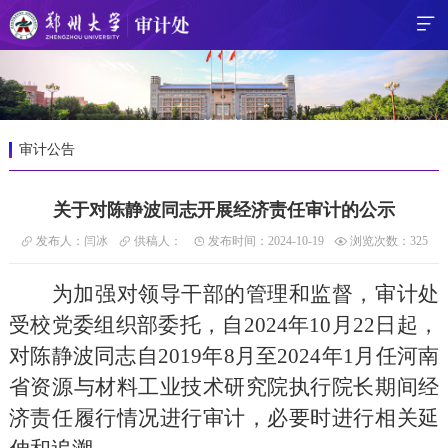
审计公告
关于对陈静波同志开展经济责任审计的公示
发布人：闫冰
供稿人：
发布时间：2024-10-19
浏览次数：
325
为加强对领导干部的管理和监督，
审计处
受校党委组织部委托，自
20
24
年
10
月
22
日起，
对
陈静波
同志
自
20
19
年
8
月至
20
24
年
1
月任
河南
省资源与材料工业技术研究院执行院长
期间经
济责任履行情况进行审计，必要时进行相关延