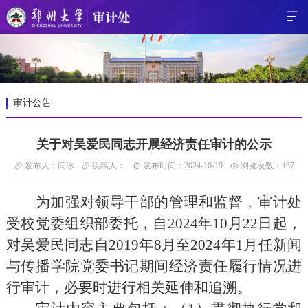
审计公告
关于对吴爱民同志开展经济责任审计的公示
发布人：闫冰
供稿人：
发布时间：2024-10-19
浏览次数：
167
为加强对领导干部的管理和监督，
审计处
受校党委组织部委托，自
20
24
年
10
月
22
日起，
对
吴爱民
同志
自
20
19
年
8
月至
20
24
年
1
月任
新闻
与传播学院党委书记
期间经济责任履行情况进
行审计，必要时进行相关延伸和追溯。