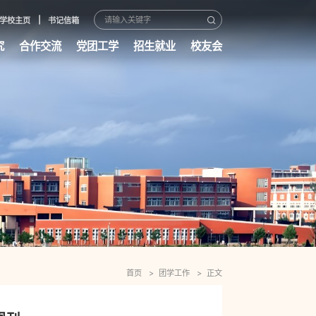
学校主页
书记信箱
究
合作交流
党团工学
招生就业
校友会
首页
团学工作
正文