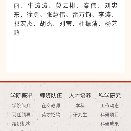
丽
、
牛涛涛
、
莫云彬
、
秦伟
、
刘忠
东
、
徐勇
、
张慧伟
、
雷万钧
、
李涛
、
祁宏杰
、
胡杰
、刘莹、
杜振清
、杨艺
超
学院概况
师资队伍
人才培养
科学研究
学院简介
在岗教师
本科
工作动态
现任领导
英才招聘
研究生
科研项目
组织机构
科研成果