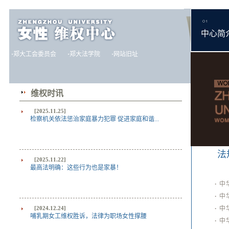
中心简
·
郑大工会委员会
·
郑大法学院
·
网站旧址
维权时讯
[2025.11.25]
检察机关依法惩治家庭暴力犯罪 促进家庭和谐...
法
[2025.11.22]
最高法明确：这些行为也是家暴！
·
中
·
中
[2024.12.24]
·
中
哺乳期女工维权胜诉，法律为职场女性撑腰
·
中