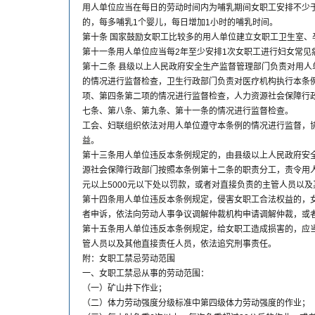
用人单位应当在每日的劳动时间内为哺乳期间女职工安排不少
的，每多哺乳1个婴儿，每日增加1小时的哺乳时间。
第十条 国家鼓励女职工比较多的用人单位建立女职工卫生室、
第十一条用人单位应当每2年至少安排1次女职工进行妇女常见
第十二条 县级以上人民政府安全生产监督管理部门负责对用人
的情况进行监督检查，卫生行政部门负责对医疗机构执行本条
项、第四条第二项的情况进行监督检查，人力资源社会保障行
七条、第八条、第九条、第十一条的情况进行监督检查。
工会、妇联组织依法对用人单位遵守本条例的情况进行监督，
益。
第十三条用人单位违反本条例规定的，由县级以上人民政府安
源社会保障行政部门按照本条例第十二条的职责分工，责令用人
元以上5000元以下处以罚款，或者对直接负责的主管人员以
第十四条用人单位违反本条例规定，侵害女职工合法权益的，
者申诉，依法向劳动人事争议调解仲裁机构申请调解仲裁，或
第十五条用人单位违反本条例规定，给女职工造成损害的，应
管人员以及其他直接责任人员，依法追究刑事责任。
附：女职工禁忌劳动范围
一、女职工禁忌从事的劳动范围：
（一）矿山井下作业；
（二）体力劳动强度分级标准中第四级体力劳动强度的作业；