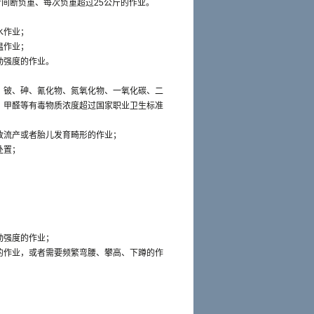
者间断负重、每次负重超过25公斤的作业。
水作业；
温作业；
动强度的作业。
、铍、砷、氰化物、氮氧化物、一氧化碳、二
、甲醛等有毒物质浓度超过国家职业卫生标准
致流产或者胎儿发育畸形的作业；
处置；
动强度的作业；
的作业，或者需要频繁弯腰、攀高、下蹲的作