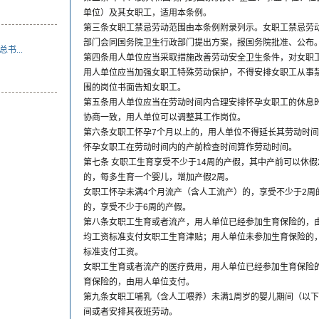
单位）及其女职工，适用本条例。
第三条女职工禁忌劳动范围由本条例附录列示。女职工禁忌劳
部门会同国务院卫生行政部门提出方案，报国务院批准、公布
...
第四条用人单位应当采取措施改善劳动安全卫生条件，对女职
用人单位应当加强女职工特殊劳动保护，不得安排女职工从事
围的岗位书面告知女职工。
第五条用人单位应当在劳动时间内合理安排怀孕女职工的休息
协商一致，用人单位可以调整其工作岗位。
第六条女职工怀孕7个月以上的，用人单位不得延长其劳动时
怀孕女职工在劳动时间内的产前检查时间算作劳动时间。
第七条 女职工生育享受不少于14周的产假，其中产前可以休假
的，每多生育一个婴儿，增加产假2周。
女职工怀孕未满4个月流产（含人工流产）的，享受不少于2周
的，享受不少于6周的产假。
第八条女职工生育或者流产，用人单位已经参加生育保险的，
均工资标准支付女职工生育津贴；用人单位未参加生育保险的
标准支付工资。
女职工生育或者流产的医疗费用，用人单位已经参加生育保险
育保险的，由用人单位支付。
第九条女职工哺乳（含人工喂养）未满1周岁的婴儿期间（以
间或者安排其夜班劳动。