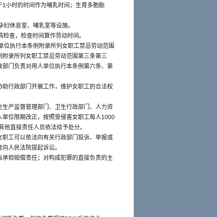
于1小时的时间作为哺乳时间；生育多胞胎
孕妇休息室、哺乳室等设施。
病检查，检查时间算作劳动时间。
单位执行本条例附录所列女职工禁忌劳动范围
例附录所列女职工禁忌劳动范围第三条第三
政部门负责对用人单位执行本条例第六条、第
协助行政部门开展工作，维护女职工的合法权
全生产监督管理部门、卫生行政部门、人力资
单位限期改正，按照受侵害女职工每人1000
及其他直接责任人员依法给予处分。
女职工可以依法向有关行政部门投诉、举报或
者向人民法院提起诉讼。
当承担赔偿责任；对构成犯罪的直接负责的主