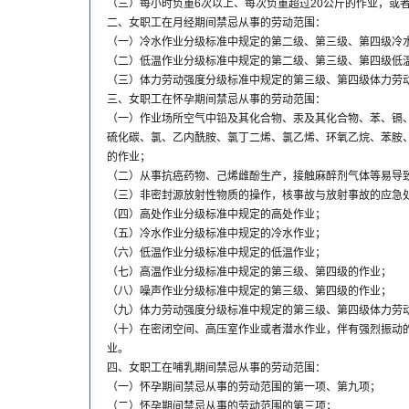
（三）每小时负重6次以上、每次负重超过20公斤的作业，或
二、女职工在月经期间禁忌从事的劳动范围：
（一）冷水作业分级标准中规定的第二级、第三级、第四级冷
（二）低温作业分级标准中规定的第二级、第三级、第四级低
（三）体力劳动强度分级标准中规定的第三级、第四级体力劳
三、女职工在怀孕期间禁忌从事的劳动范围：
（一）作业场所空气中铅及其化合物、汞及其化合物、苯、镉
硫化碳、氯、乙内酰胺、氯丁二烯、氯乙烯、环氧乙烷、苯胺
的作业；
（二）从事抗癌药物、己烯雌酚生产，接触麻醉剂气体等易导
（三）非密封源放射性物质的操作，核事故与放射事故的应急
（四）高处作业分级标准中规定的高处作业；
（五）冷水作业分级标准中规定的冷水作业；
（六）低温作业分级标准中规定的低温作业；
（七）高温作业分级标准中规定的第三级、第四级的作业；
（八）噪声作业分级标准中规定的第三级、第四级的作业；
（九）体力劳动强度分级标准中规定的第三级、第四级体力劳
（十）在密闭空间、高压室作业或者潜水作业，伴有强烈振动
业。
四、女职工在哺乳期间禁忌从事的劳动范围：
（一）怀孕期间禁忌从事的劳动范围的第一项、第九项；
（二）怀孕期间禁忌从事的劳动范围的第三项；