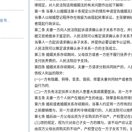
律规定，对人民法院适用婚姻法的有关问题作出如下解释：
第一条 当事人以婚姻法第十条规定以外的情形申请宣告婚姻无
当事人以结婚登记程序存在瑕疵为由提起民事诉讼，主张撤销
...
者提起行政诉讼。
第二条 夫妻一方向人民法院起诉请求确认亲子关系不存在，并
据又拒绝做亲子鉴定的，人民法院可以推定请求确认亲子关系
当事人一方起诉请求确认亲子关系，并提供必要证据予以证明
人民法院可以推定请求确认亲子关系一方的主张成立。
第三条 婚姻关系存续期间，父母双方或者一方拒不履行抚养子
支付抚养费的，人民法院应予支持。
第四条 婚姻关系存续期间，夫妻一方请求分割共同财产的，人
债权人利益的除外：
(一)一方有隐藏、转移、变卖、毁损、挥霍夫妻共同财产或者
益行为的;
(二)一方负有法定扶养义务的人患重大疾病需要医治，另一方
第五条 夫妻一方个人财产在婚后产生的收益，除孳息和自然增
第六条 婚前或者婚姻关系存续期间，当事人约定将一方所有的
之前撤销赠与，另一方请求判令继续履行的，人民法院可以按
第七条 婚后由一方父母出资为子女购买的不动产，产权登记在
(三)项的规定，视为只对自己子女一方的赠与，该不动产应认
由双方父母出资购买的不动产，产权登记在一方子女名下的，