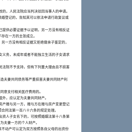
效的，人民法院应当判决驳回当事人的申请。
结婚登记的，告知其可以依法申请行政复议或
已提供必要证据予以证明，另一方没有相反证
不存在一方的主张成立。
，另一方没有相反证据又拒绝做亲子鉴定的，
女义务，未成年或者不能独立生活的子女请求
民法院不予支持，但有下列重大理由且不损害
伪造夫妻共同债务等严重损害夫妻共同财产利
不同意支付相关医疗费用的。
值外，应认定为夫妻共同财产。
房产赠与另一方，赠与方在赠与房产变更登记
照合同法第一百八十六条的规定处理。
出资人子女名下的，可按照婚姻法第十八条第
定为夫妻一方的个人财产。
该不动产可认定为双方按照各自父母的出资份