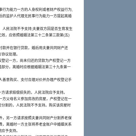
事行为能力一方的人身权利或者财产权益行为,
后的监护人代理无民事行为能力一方提起离婚
，人民法院不予支持;夫妻双方因是否生育发生
效，应依照婚姻法第三十二条第三款第(五)
付款并在银行贷款，婚后用夫妻共同财产还
方协议处理。
权登记一方，尚未归还的贷款为产权登记一方
值部分，离婚时应根据婚姻法第三十九条第一
人善意购买、支付合理对价并办理产权登记手
一方请求赔偿损失的，人民法院应予支持。
一方父母名义参加房改的房屋，产权登记在一
行分割的，人民法院不予支持。购买该房屋时
件，另一方请求按照夫妻共同财产分割养老保
费，离婚时一方主张将养老金账户中婚姻关系
院应予支持。