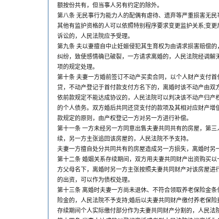
额按份共有，但当事人另有约定的除外。
第八条 无民事行为能力人的配偶有虐待、遗弃等严重损害无民
其他有监护资格的人可以依照特别程序要求变更监护关系;变更
诉讼的，人民法院应予受理。
第九条 夫以妻擅自中止妊娠侵犯其生育权为由请求损害赔偿的
纠纷，致使感情确已破裂，一方请求离婚的，人民法院经调解无
项的规定处理。
第十条 夫妻一方婚前签订不动产买卖合同，以个人财产支付首
贷，不动产登记于首付款支付方名下的，离婚时该不动产由双
依前款规定不能达成协议的，人民法院可以判决该不动产归产
的个人债务。双方婚后共同还贷支付的款项及其相对应财产增
款规定的原则，由产权登记一方对另一方进行补偿。
第十一条 一方未经另一方同意出售夫妻共同共有的房屋，第三
续，另一方主张追回该房屋的，人民法院不予支持。
夫妻一方擅自处分共同共有的房屋造成另一方损失，离婚时另
第十二条 婚姻关系存续期间，双方用夫妻共同财产出资购买以
方父母名下，离婚时另一方主张按照夫妻共同财产对该房屋进
的出资，可以作为债权处理。
第十三条 离婚时夫妻一方尚未退休、不符合领取养老保险金条
险金的，人民法院不予支持;婚后以夫妻共同财产缴付养老保险
存续期间个人实际缴付部分作为夫妻共同财产分割的，人民法