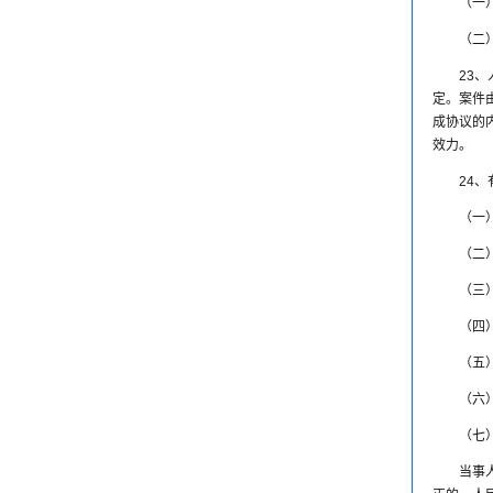
（一
（二
23
定。案件
成协议的
效力。
24
（一
（二
（三
（四
（五
（六
（七
当事