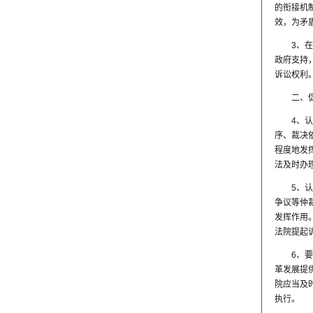
的衔接机
效，为矛
3、
政府支持
诉讼权利
二、
4、
序、裁决
程度地发
法及时办
5、
争议等仲
发挥作用
法院提起
6、
革发展提
院应当及
执行。