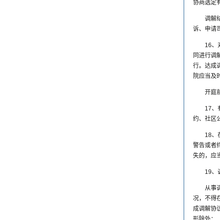
协商选定
调解
诉、申请
16
同进行调
行。达成
院应当及
开庭
17
约、社区
18
警告或者
失的，应
19
从事
况，不得
成调解协
形除外：