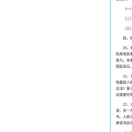
（一
（二
（三
四、
20
的具有民
效力。当
提起诉讼
21
地基层人
讼法》第
派或委托
22
请，另一
书。人民
承诺书应