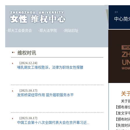
中心简
·
郑大工会委员会
·
郑大法学院
·
网站旧址
维权时讯
[2024.12.24]
哺乳期女工维权胜诉，法律为职场女性撑腰
[2023.10.17]
关
发挥桥梁纽带作用 提升履职服务水平
关于
【颁布单
【发文字号
[2023.10.17]
【颁布时间】
中国工会第十八次全国代表大会在京开幕习近...
【失效时