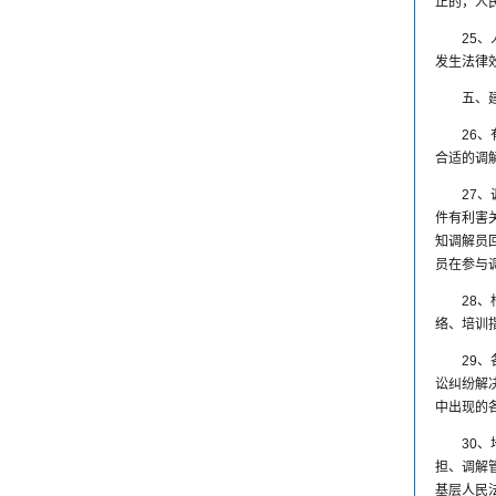
正的，人
25
发生法律
五、
26
合适的调
27
件有利害
知调解员
员在参与
28
络、培训
29
讼纠纷解
中出现的
30
担、调解
基层人民