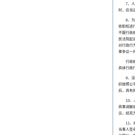
7、
时，应当
8、
依职权进
不服行政
民法院起
对行政行
事争议一
行政
具体行政
9、
织按照公
后，具有
10
商事调解
议，经双
11
当事人签