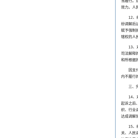
当履行。
效力。人
12
纷调解后
赋予强制
辖权的人
13
司法解释
和所根据
因支
内不履行
三、
14
起诉之后
织、行业
达成调解
15
关、人民